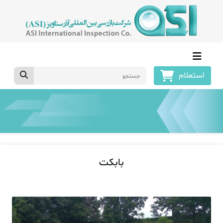
استعلام
بابکت