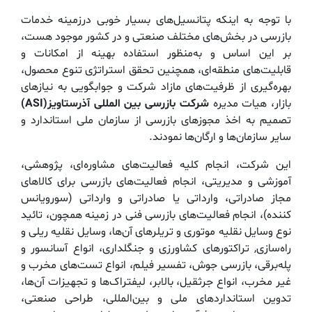
با توجه به اینکه پتانسیل‌های بسیار خوبی درزمینه خدمات
بازرسی در بخش‌های مختلف صنعتی و در کشور موجود هست،
بر این اساس و به‌منظور استفاده بهینه از امكانات و
قابلیت‌های منطقه‌ای، همچنین تحقق استراتژی تنوع محصول،
بهره‌گیری از ظرفیت‌های مازاد شركت و جوابگویی به نیازهای
بازار، هیات ‌مدیره
شركت بازرسی بین المللی آذرستاویز(ASI)
تصمیم به اخذ مجوزهای بازرسی از سازمان ملی استاندارد و
سایر سازمان‌ها و ارگان‌ها نمودند.
این شرکت، انجام كلیه فعالیت‌های مشاوره‌ای، پژوهشی،
آموزشی و مدیریتی، انجام فعالیت‌های بازرسی برای کالاهای
مجاز صادراتی، وارداتی یا صادراتی و وارداتی (سورویانس
کننده)، انجام فعالیت‌های بازرسی فنی در زمینه همچون، تائید
نوع وسایل نقلیه موتوری و تریلرهای آن‌ها، وسایل نقلیه ریلی و
راه‌سازی, تراكتورهای كشاورزی و جنگلداری، انواع آسانسور و
پله‌برقی، بازرسی جوش، تفسیر فیلم، انواع تست‌های مخرب و
غیر مخرب، انواع جرثقیل، بالابر، لیفتراک‌ها و تجهیزات آن‌ها،
تدوین استانداردهای ملی و بین‌المللی، طراحی صنعتی،